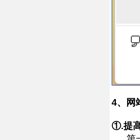
4、网
①.提
第一