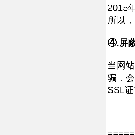
201
所以，
④.屏
当网站
骗，会
SSL
====