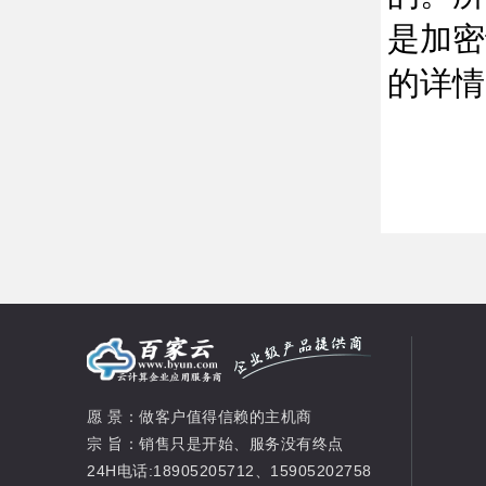
是加密
的详情
愿 景：做客户值得信赖的主机商
宗 旨：销售只是开始、服务没有终点
24H电话:18905205712、15905202758