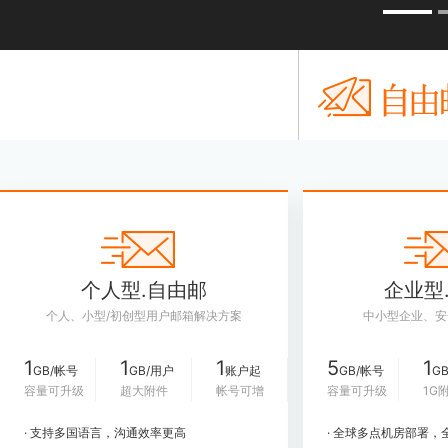
个人型.自由邮
企业型
个人、小型/初创型用户邮箱解决方案
中小型企业、安
1
1
1
5
1
GB/帐号
GB/用户
账户起
GB/帐号
G
容量可升级
超大附件
帐号可增
容量可升级
1G
· 支持多国语言，沟通效率更高
· 全球多点机房部署