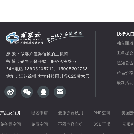
快捷入
独立面板
工单提交
愿 景：做客户值得信赖的主机商
宗 旨：销售只是开始、服务没有终点
通知公告
24H电话:18905205712、15905202758
产品价格
地址：江苏徐州.大学科技园硅谷C25幢六层
最新活动
产品及服务
域名申请
云服务器试用
PHP空间
美国云
免备案空间
免费空间
不限内容主机
SSL 证书
云服