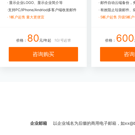
· 显示企业LOGO、显示企业简介等
· 邮件自动云端备份
·支持PC/IPhone/Andriod多客户端收发邮件
· 有效阻止垃圾邮件
· 1帐户起售 量大更便宜
· 5帐户起售 升级5帐
80
600
价格：
元/年起
1G/号起售
价格：
咨询购买
咨询
企业邮箱
以企业域名为后缀的商用电子邮箱，如xx@b