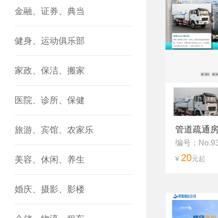
金融、证券、典当
健身、运动俱乐部
家政、保洁、搬家
医院、诊所、保健
管道疏通
旅游、宾馆、农家乐
编号：No.9
20
美容、休闲、养生
¥
元起
婚庆、摄影、影楼