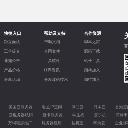
快捷入口
帮助及支持
合作资源
独立面板
帮助文档
脚本之家
百
工单提交
合同文件
源码下载
通知公告
工具软件
站长工具
产品价格
IT界资讯
期待加入
最新活动
开发建站技术
期待加入
美国云服务器
独立IP空间
高防云
日本云
香港空
云服务器试用
显卡服务器
学生机
云手机
商标申
万词霸屏推广
服务器租用
挂机宝
华为云
企业邮