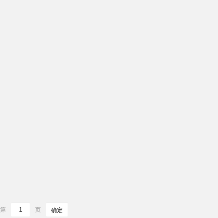
第
页
确定