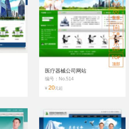
咨
值
拍
电话
的空间
询
到
客
QQ
到
电
扫
赚
客服
服
话：
帐
到
码
1590520
总
工单
后
务
找
技
客
投诉
客
术
TOP
服
顶部
服
咨
总
医疗器械公司网站
询
务
编号：No.514
技
20
¥
元起
术
咨
询