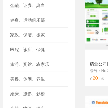
金融、证券、典当
健身、运动俱乐部
家政、保洁、搬家
医院、诊所、保健
药业公司
旅游、宾馆、农家乐
编号：No.
20
美容、休闲、养生
¥
元起
婚庆、摄影、影楼