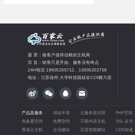
愿 景：做客户值得信赖的主机商
宗 旨：销售只是开始、服务没有终点
24H电话:18905205712、15905202758
地址：江苏徐州.大学科技园硅谷C25幢六层
产品及服务
域名申请
云服务器试用
PHP空间
免备案空间
免费空间
不限内容主机
SSL 证书
香港云主机
企业建站
百度智能建站
CDN加速