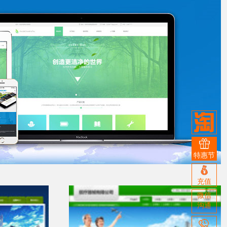
淘
宝
亏
特惠节
本
限
在
充值
量
赚
微信
线
沟通
信
洲云
充
誉，